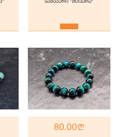
ა"
სამაჯური "მთვარე"
80.00
n