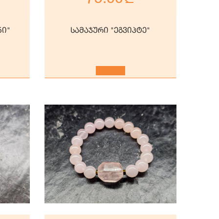
ნი"
სამაჯური "ეგვიპტე"