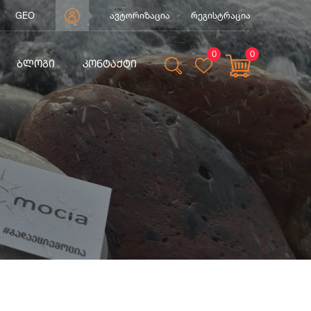
GEO
ავტორიზაცია
რეგისტრაცია
0
0
ᲑᲚᲝᲒᲘ
ᲙᲝᲜᲢᲐᲥᲢᲘ