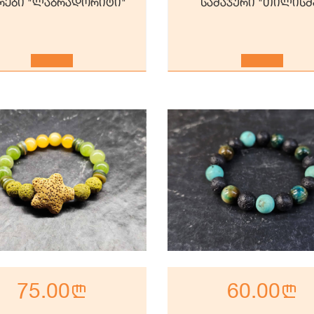
რები "ლაბრადორიტი"
სამაჯური "თილისმ
75.00
n
60.00
n