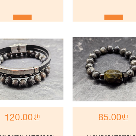
120.00
n
85.00
n