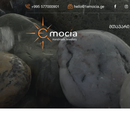
+995 577000901
hello@1emocia.ge
ᲛᲗᲐᲕᲐᲠᲘ