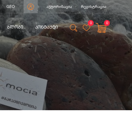
GEO
ავტორიზაცია
რეგისტრაცია
0
0
ᲑᲚᲝᲒᲘ
ᲙᲝᲜᲢᲐᲥᲢᲘ